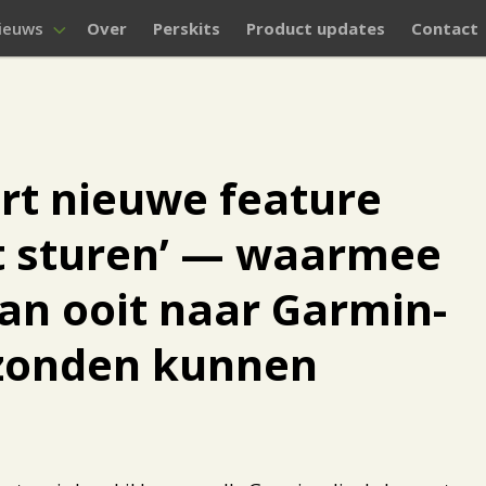
ieuws
Over
Perskits
Product updates
Contact
rt nieuwe feature
t sturen’ — waarmee
dan ooit naar Garmin-
zonden kunnen