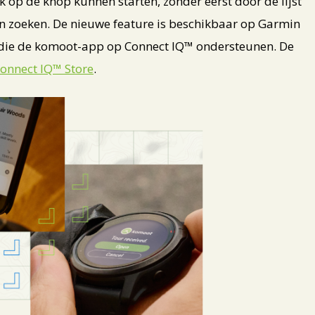
k op de knop kunnen starten, zonder eerst door de lijst
n zoeken. De nieuwe feature is beschikbaar op Garmin
die de komoot-app op Connect IQ™ ondersteunen. De
onnect IQ™ Store
.