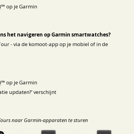
Q™ op je Garmin
dens het navigeren op Garmin smartwatches?
 Tour - via de komoot-app op je mobiel of in de
Q™ op je Garmin
tie updaten?’ verschijnt
 Tours naar Garmin-apparaten te sturen