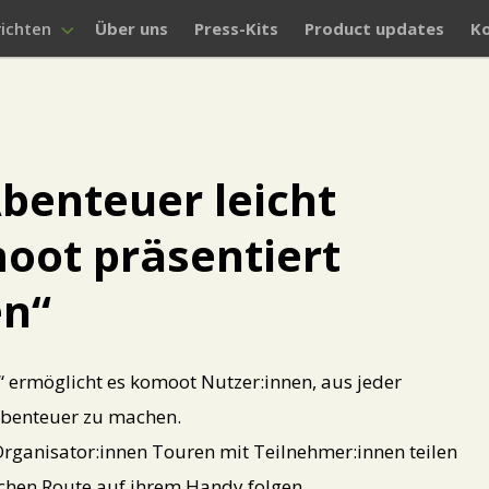
ichten
Über uns
Press-Kits
Product updates
K
enteuer leicht
oot präsentiert
en“
 ermöglicht es komoot Nutzer:innen, aus jeder
benteuer zu machen.
ganisator:innen Touren mit Teilnehmer:innen teilen
eichen Route auf ihrem Handy folgen.