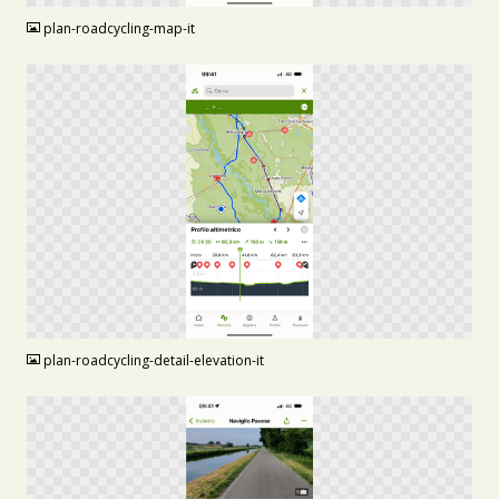
plan-roadcycling-map-it
PNG
plan-roadcycling-detail-elevation-it