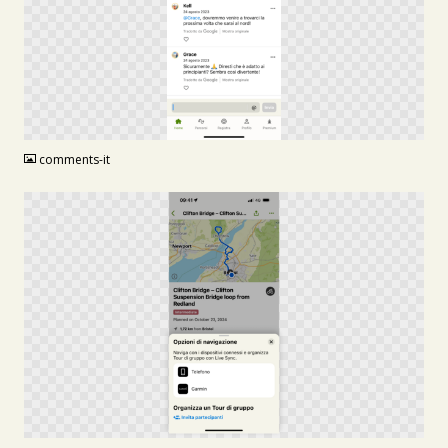
PNG
comments-it
PNG