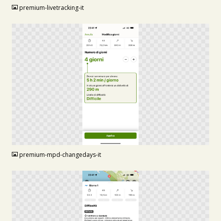
premium-livetracking-it
PNG
premium-mpd-changedays-it