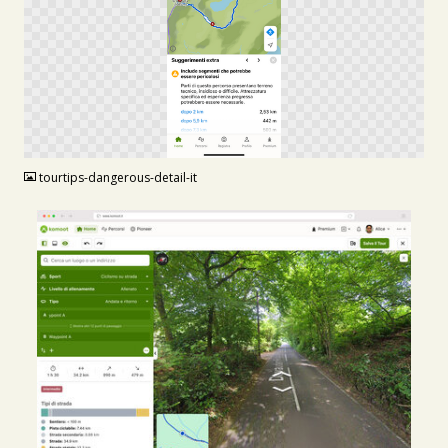
PNG
tourtips-dangerous-detail-it
JPG