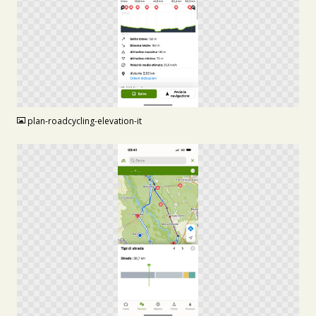
PNG
plan-roadcycling-elevation-it
PNG