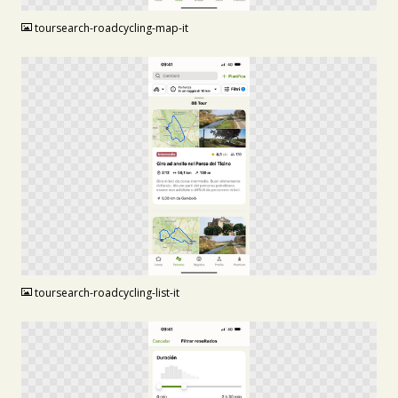
toursearch-roadcycling-map-it
PNG
toursearch-roadcycling-list-it