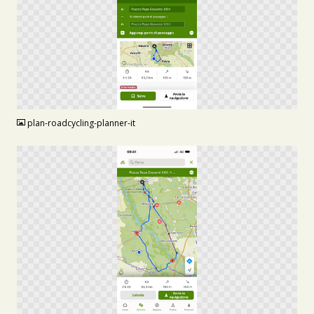
PNG
plan-roadcycling-planner-it
PNG