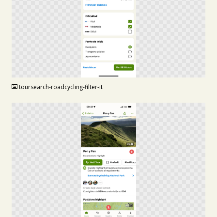
PNG
toursearch-roadcycling-filter-it
PNG