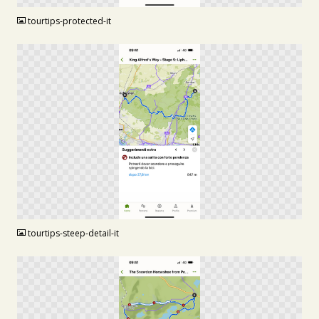
tourtips-protected-it
PNG
tourtips-steep-detail-it