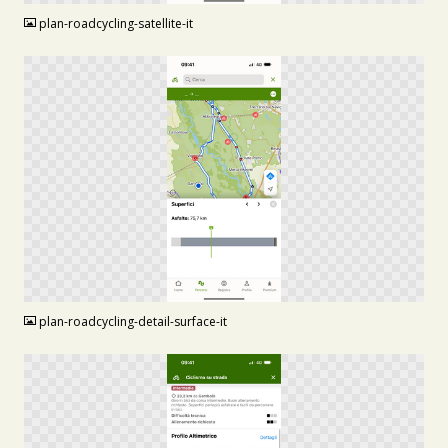
plan-roadcycling-satellite-it
PNG
plan-roadcycling-detail-surface-it