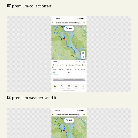
premium-collections-it
PNG
premium-weather-wind-it