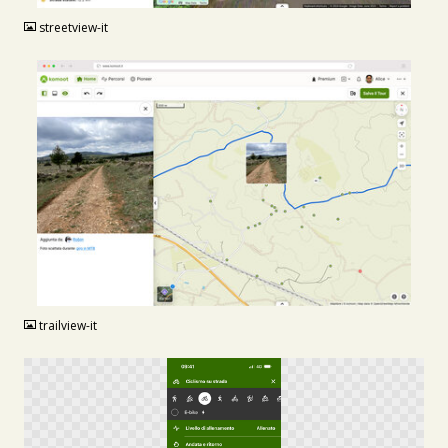
streetview-it
JPG
trailview-it