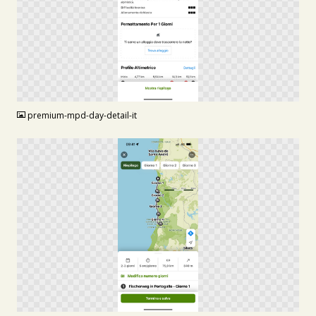
PNG
premium-mpd-day-detail-it
PNG