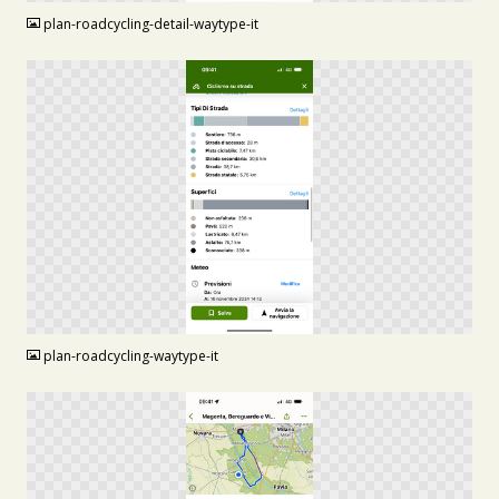
plan-roadcycling-detail-waytype-it
PNG
plan-roadcycling-waytype-it