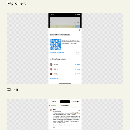
profile-it
PNG
qr-it