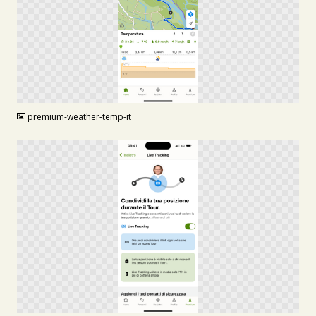
PNG
premium-weather-temp-it
PNG