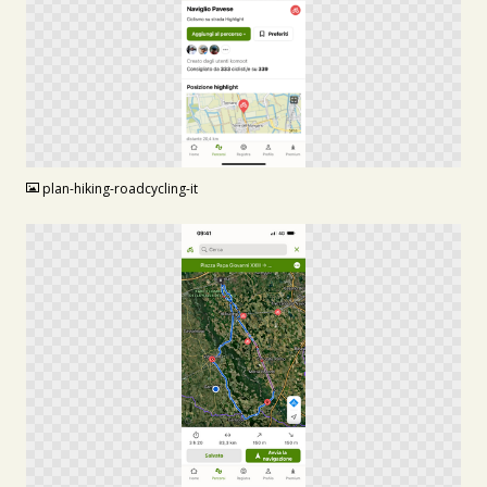
PNG
plan-hiking-roadcycling-it
PNG