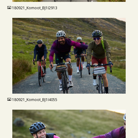
180921_Komoot_BJ1I2913
JPG
180921_Komoot_BJ1I4055