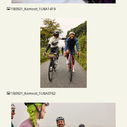
180921_Komoot_1U8A1419
JPG
180921_Komoot_1U8A0762