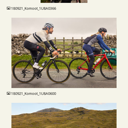
180921_Komoot_1U8A0366
JPG
180921_Komoot_1U8A0600