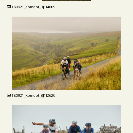
180921_Komoot_BJ1I4009
JPG
180921_Komoot_BJ1I2620