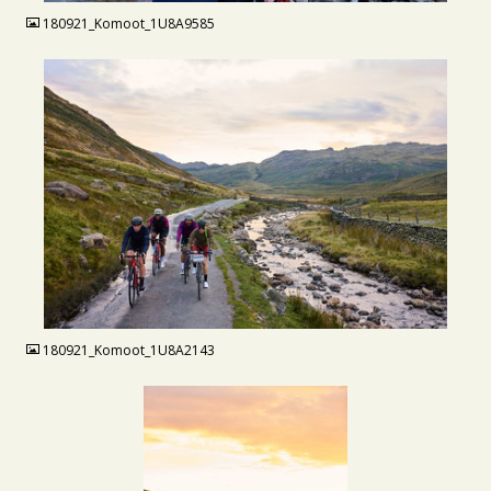
180921_Komoot_1U8A9585
JPG
180921_Komoot_1U8A2143