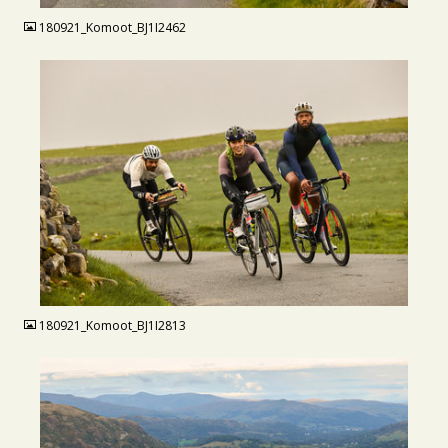
180921_Komoot_BJ1I2462
JPG
180921_Komoot_BJ1I2813