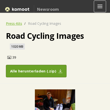
Newsroom
Press-Kits
Road Cycling Images
Road Cycling Images
1020 MB
39
Alle herunterladen (.zip)