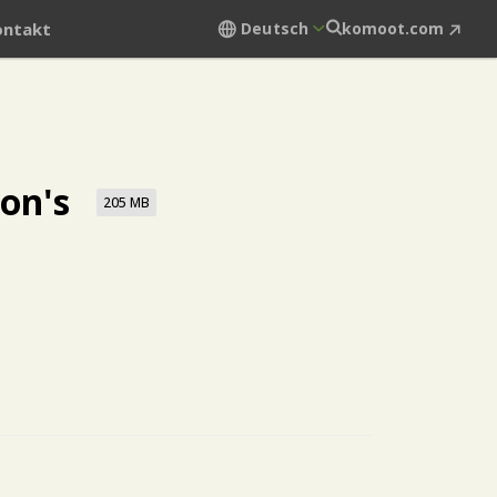
ontakt
Deutsch
komoot.com
on's
205 MB