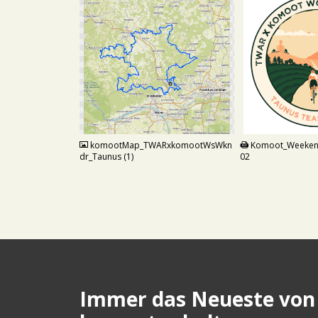
PNG
PDF
komootMap_TWARxkomootWsWkn
Komoot_Weekend
dr_Taunus (1)
02
Immer das Neueste von