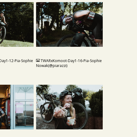
JPG
ay1-12-Pia-Sophie
TWARxKomoot-Day1-16-Pia-Sophie
Nowak(@piarazzi)
JPG