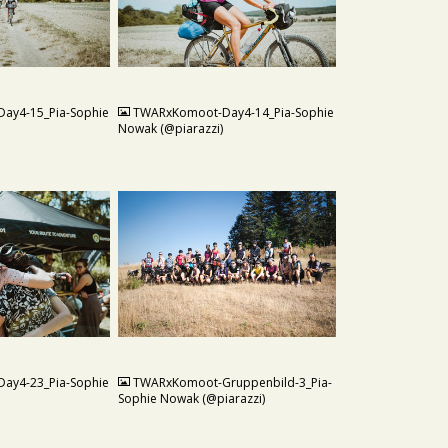
JPG
ay4-15_Pia-Sophie
TWARxKomoot-Day4-14_Pia-Sophie
Nowak (@piarazzi)
JPG
ay4-23_Pia-Sophie
TWARxKomoot-Gruppenbild-3_Pia-
Sophie Nowak (@piarazzi)