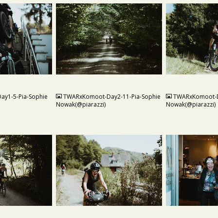
JPG
JPG
y1-5-Pia-Sophie
TWARxKomoot-Day2-11-Pia-Sophie
TWARxKomoot-D
Nowak(@piarazzi)
Nowak(@piarazzi)
JPG
JPG