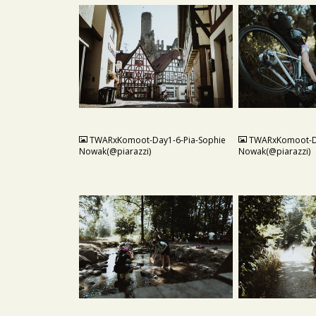
JPG
JPG
TWARxKomoot-Day1-6-Pia-Sophie
TWARxKomoot-Da
Nowak(@piarazzi)
Nowak(@piarazzi)
JPG
JPG