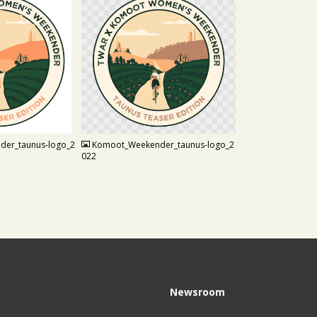
PNG
er_taunus-logo_2
Komoot_Weekender_taunus-logo_2
022
Newsroom