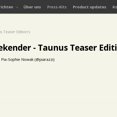
ichten
Über uns
Press-Kits
Product updates
K
 Teaser Edition's
ender - Taunus Teaser Editi
s: Pia-Sophie Nowak (@piarazzi)