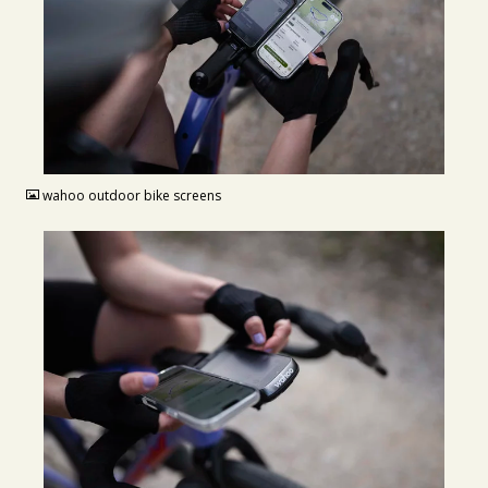
JPG
wahoo outdoor bike screens
JPG