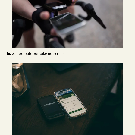
JPG
wahoo outdoor bike no screen
JPG