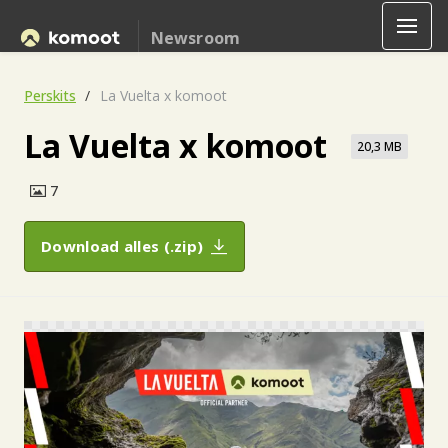
Newsroom
Perskits
La Vuelta x komoot
La Vuelta x komoot
20,3 MB
7
Download alles (.zip)