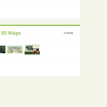
 3D Maps
4,08 MB