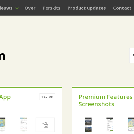
ieuws
Over
Perskits
Product updates
Contact
m
 App
Premium Features
13,7 MB
Screenshots