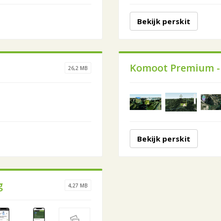
Bekijk perskit
Komoot Premium -
26,2 MB
Bekijk perskit
g
4,27 MB