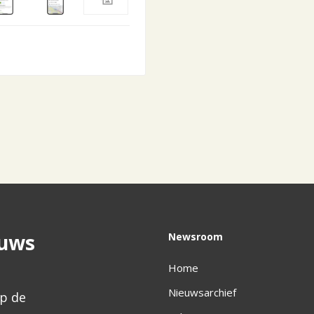
euws
Newsroom
Home
Nieuwsarchief
p de